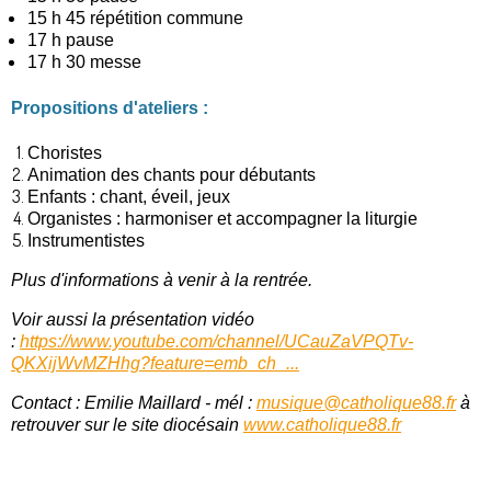
15 h 45 répétition commune
17 h pause
17 h 30 messe
Propositions d'ateliers :
Choristes
Animation des chants pour débutants
Enfants : chant, éveil, jeux
Organistes : harmoniser et accompagner la liturgie
Instrumentistes
Plus d'informations à venir à la rentrée.
Voir aussi la présentation vidéo
:
https://www.youtube.com/channel/UCauZaVPQTv-
QKXijWvMZHhg?feature=emb_ch_...
Contact : Emilie Maillard - mél :
musique@catholique88.fr
à
retrouver sur le site diocésain
www.catholique88.fr