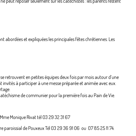
e ne peut reposer seulement sur les catéchistes : les parents restent
t abordées et expliquées les principales fêtes chrétiennes. Les
 se retrouvent en petites équipes deux fois par mois autour d’une
nt invités à participer à une messe préparée et animée avec eux.
rtage.
atéchisme de communier pour la première fois au Pain de Vie.
: Mme Monique Rivat tél 03 29 32 31 67
e paroissial de Pouxeux Tél 03 29 36 91 06 ou 07 85 25 11 74.