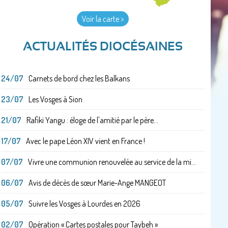
Voir la carte >
ACTUALITÉS DIOCÉSAINES
24/07
Carnets de bord chez les Balkans
23/07
Les Vosges à Sion
21/07
Rafiki Yangu : éloge de l'amitié par le père...
17/07
Avec le pape Léon XIV vient en France !
07/07
Vivre une communion renouvelée au service de la mi...
06/07
Avis de décès de sœur Marie-Ange MANGEOT
05/07
Suivre les Vosges à Lourdes en 2026
02/07
Opération « Cartes postales pour Taybeh »