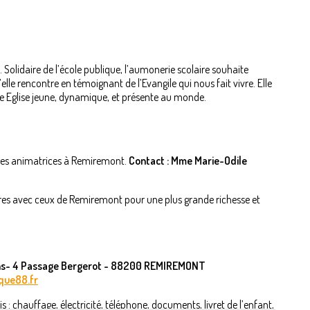
. Solidaire de l’école publique, l’aumonerie scolaire souhaite
le rencontre en témoignant de l’Evangile qui nous fait vivre. Elle
ne Eglise jeune, dynamique, et présente au monde.
 les animatrices à Remiremont.
Contact : Mme Marie-Odile
tres avec ceux de Remiremont pour une plus grande richesse et
ins- 4 Passage Bergerot - 88200 REMIREMONT
que88.fr
 : chauffage, électricité, téléphone, documents, livret de l’enfant,