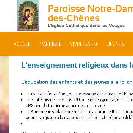
Paroisse Notre-Da
des-Chênes
L'Église Catholique dans les Vosges
ACCUEIL
PAROISSE
VIVRE SA FOI
JEUNES
L'enseignement religieux dans l
L’éducation des enfants et des jeunes à la foi c
- L’éveil à la foi, à 7 ans, qui correspond à la classe de CE1 
- Le catéchisme, de 8 ans à 10 ans soit, en général, de la c
CM2 pour la troisième année de catéchisme.
- L’Aumonerie scolaire prend la suite à partir de 11 ans qui c
poursuivre jusqu’à la classe de troisième… et même au delà 