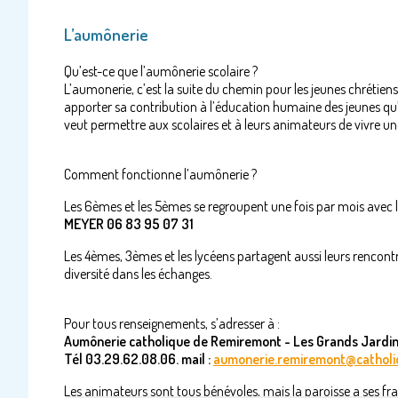
L’aumônerie
Qu’est-ce que l’aumônerie scolaire ?
L’aumonerie, c’est la suite du chemin pour les jeunes chrétiens
apporter sa contribution à l’éducation humaine des jeunes qu’el
veut permettre aux scolaires et à leurs animateurs de vivre u
Comment fonctionne l’aumônerie ?
Les 6èmes et les 5èmes se regroupent une fois par mois avec
MEYER 06 83 95 07 31
Les 4èmes, 3èmes et les lycéens partagent aussi leurs rencon
diversité dans les échanges.
Pour tous renseignements, s’adresser à :
Aumônerie catholique de Remiremont - Les Grands Jard
Tél 03.29.62.08.06. mail :
aumonerie.remiremont@catholi
Les animateurs sont tous bénévoles, mais la paroisse a ses frais