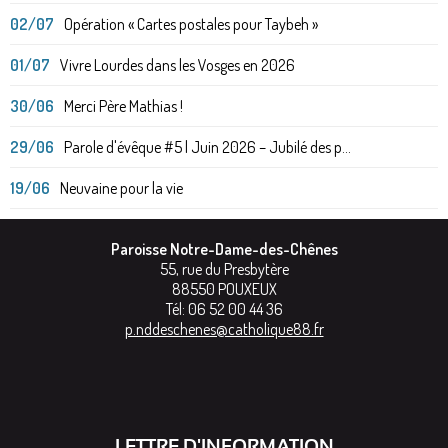
02/07
Opération « Cartes postales pour Taybeh »
01/07
Vivre Lourdes dans les Vosges en 2026
30/06
Merci Père Mathias !
29/06
Parole d'évêque #5 | Juin 2026 – Jubilé des p...
19/06
Neuvaine pour la vie
Paroisse Notre-Dame-des-Chênes
55, rue du Presbytère
88550
POUXEUX
Tél:
06 52 00 44 36
p.nddeschenes@catholique88.fr
LETTRE D'INFORMATION