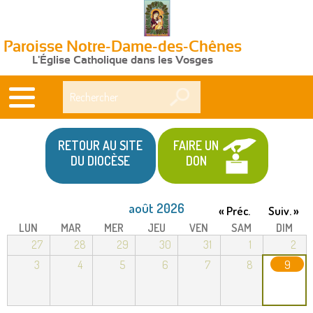
Paroisse Notre-Dame-des-Chênes
L'Église Catholique dans les Vosges
Rechercher
RETOUR AU SITE
FAIRE UN
DU DIOCÈSE
DON
août 2026
« Préc.
Suiv. »
LUN
MAR
MER
JEU
VEN
SAM
DIM
27
28
29
30
31
1
2
3
4
5
6
7
8
9