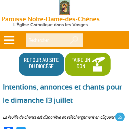
Paroisse Notre-Dame-des-Chênes
L'Église Catholique dans les Vosges
Rechercher
RETOUR AU SITE
FAIRE UN
DU DIOCÈSE
DON
Intentions, annonces et chants pour
Vous
le dimanche 13 juillet
êtes
ici
La feuille de chants est disponible en téléchargement en cliquant
ici